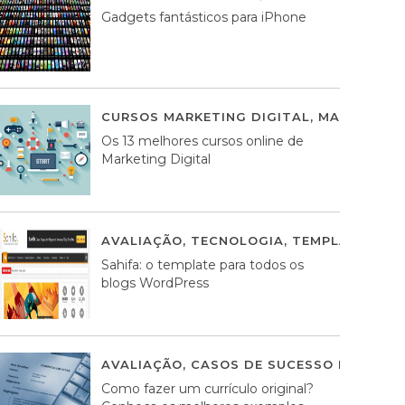
Gadgets fantásticos para iPhone
CURSOS MARKETING DIGITAL
,
MARKETING 
Os 13 melhores cursos online de
Marketing Digital
AVALIAÇÃO
,
TECNOLOGIA
,
TEMPLATES WO
Sahifa: o template para todos os
blogs WordPress
AVALIAÇÃO
,
CASOS DE SUCESSO DE ESTRA
Como fazer um currículo original?