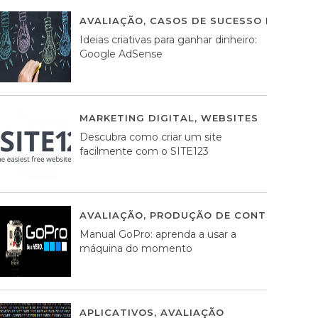
AVALIAÇÃO
,
CASOS DE SUCESSO DE ESTRA
Ideias criativas para ganhar dinheiro:
Google AdSense
MARKETING DIGITAL
,
WEBSITES
05 AGOS
Descubra como criar um site
facilmente com o SITE123
AVALIAÇÃO
,
PRODUÇÃO DE CONTEÚDOS M
Manual GoPro: aprenda a usar a
máquina do momento
APLICATIVOS
,
AVALIAÇÃO
25 MARÇO, 201