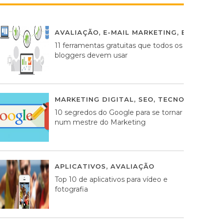
AVALIAÇÃO
,
E-MAIL MARKETING
,
ESTRATÉG
11 ferramentas gratuitas que todos os
bloggers devem usar
MARKETING DIGITAL
,
SEO
,
TECNOLOGIA
2
10 segredos do Google para se tornar
num mestre do Marketing
APLICATIVOS
,
AVALIAÇÃO
23 MARÇO, 201
Top 10 de aplicativos para vídeo e
fotografia