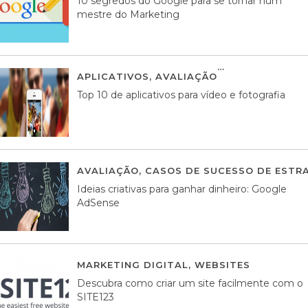
10 segredos do Google para se tornar num
mestre do Marketing
APLICATIVOS
,
AVALIAÇÃO
23 MARÇO, 201
Top 10 de aplicativos para vídeo e fotografia
AVALIAÇÃO
,
CASOS DE SUCESSO DE ESTRA
Ideias criativas para ganhar dinheiro: Google
AdSense
MARKETING DIGITAL
,
WEBSITES
05 AGOS
Descubra como criar um site facilmente com o
SITE123