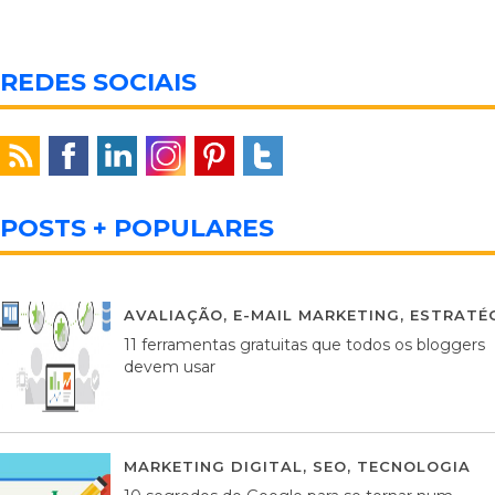
REDES SOCIAIS
POSTS + POPULARES
AVALIAÇÃO
,
E-MAIL MARKETING
,
ESTRATÉG
11 ferramentas gratuitas que todos os bloggers
devem usar
MARKETING DIGITAL
,
SEO
,
TECNOLOGIA
2