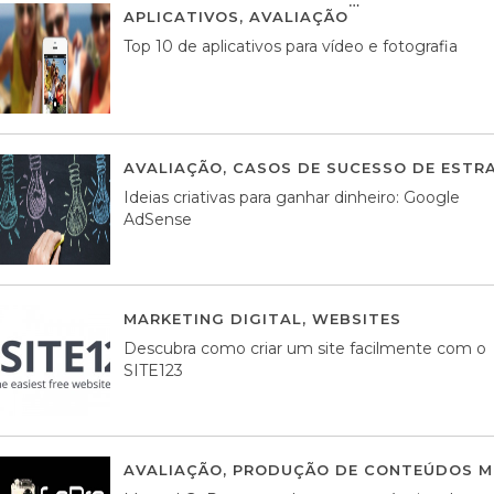
APLICATIVOS
,
AVALIAÇÃO
23 MARÇO, 201
Top 10 de aplicativos para vídeo e fotografia
AVALIAÇÃO
,
CASOS DE SUCESSO DE ESTRA
Ideias criativas para ganhar dinheiro: Google
AdSense
MARKETING DIGITAL
,
WEBSITES
05 AGOS
Descubra como criar um site facilmente com o
SITE123
AVALIAÇÃO
,
PRODUÇÃO DE CONTEÚDOS M