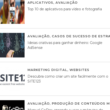
APLICATIVOS
,
AVALIAÇÃO
23 MARÇO, 201
Top 10 de aplicativos para vídeo e fotografia
AVALIAÇÃO
,
CASOS DE SUCESSO DE ESTRA
Ideias criativas para ganhar dinheiro: Google
AdSense
MARKETING DIGITAL
,
WEBSITES
05 AGOS
Descubra como criar um site facilmente com o
SITE123
AVALIAÇÃO
,
PRODUÇÃO DE CONTEÚDOS M
Manual GoPro: aprenda a usar a máquina do