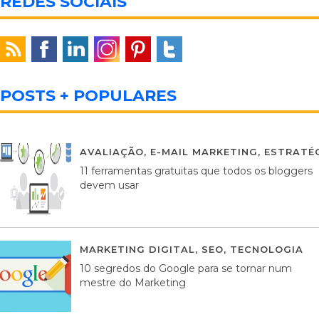
REDES SOCIAIS
POSTS + POPULARES
AVALIAÇÃO
,
E-MAIL MARKETING
,
ESTRATÉG
11 ferramentas gratuitas que todos os bloggers
devem usar
MARKETING DIGITAL
,
SEO
,
TECNOLOGIA
2
10 segredos do Google para se tornar num
mestre do Marketing