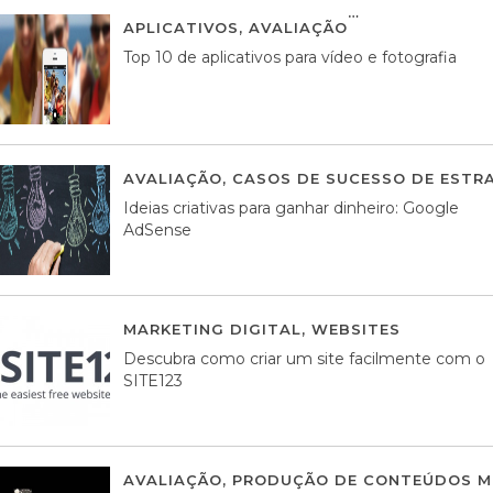
APLICATIVOS
,
AVALIAÇÃO
23 MARÇO, 201
Top 10 de aplicativos para vídeo e fotografia
AVALIAÇÃO
,
CASOS DE SUCESSO DE ESTRA
Ideias criativas para ganhar dinheiro: Google
AdSense
MARKETING DIGITAL
,
WEBSITES
05 AGOS
Descubra como criar um site facilmente com o
SITE123
AVALIAÇÃO
,
PRODUÇÃO DE CONTEÚDOS M