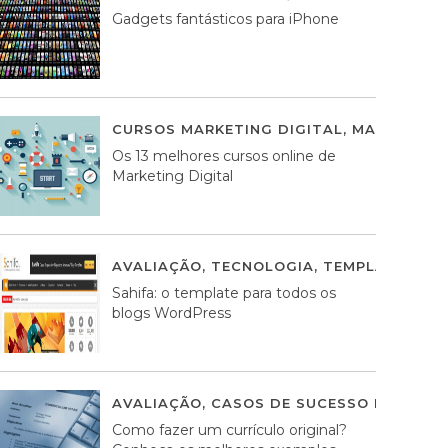
Gadgets fantásticos para iPhone
CURSOS MARKETING DIGITAL
,
MARKETING 
Os 13 melhores cursos online de
Marketing Digital
AVALIAÇÃO
,
TECNOLOGIA
,
TEMPLATES WO
Sahifa: o template para todos os
blogs WordPress
AVALIAÇÃO
,
CASOS DE SUCESSO DE ESTRA
Como fazer um currículo original?