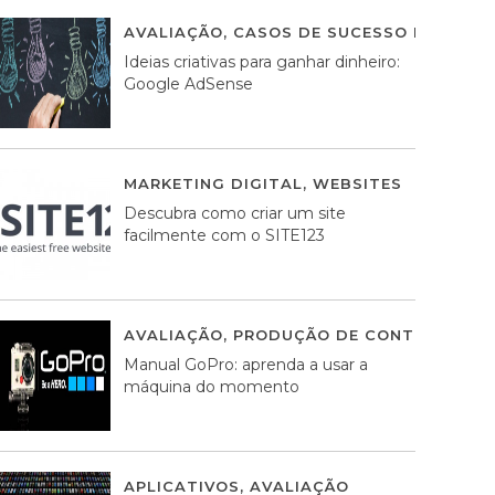
AVALIAÇÃO
,
CASOS DE SUCESSO DE ESTRA
Ideias criativas para ganhar dinheiro:
Google AdSense
MARKETING DIGITAL
,
WEBSITES
05 AGOS
Descubra como criar um site
facilmente com o SITE123
AVALIAÇÃO
,
PRODUÇÃO DE CONTEÚDOS M
Manual GoPro: aprenda a usar a
máquina do momento
APLICATIVOS
,
AVALIAÇÃO
25 MARÇO, 201