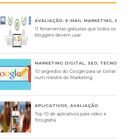
AVALIAÇÃO
,
E-MAIL MARKETING
,
ESTRATÉG
11 ferramentas gratuitas que todos os
bloggers devem usar
MARKETING DIGITAL
,
SEO
,
TECNOLOGIA
2
10 segredos do Google para se tornar
num mestre do Marketing
APLICATIVOS
,
AVALIAÇÃO
23 MARÇO, 201
Top 10 de aplicativos para vídeo e
fotografia