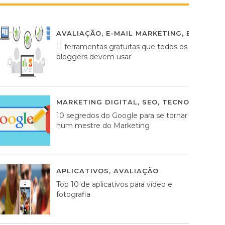
AVALIAÇÃO
,
E-MAIL MARKETING
,
ESTRATÉG
11 ferramentas gratuitas que todos os
bloggers devem usar
MARKETING DIGITAL
,
SEO
,
TECNOLOGIA
2
10 segredos do Google para se tornar
num mestre do Marketing
APLICATIVOS
,
AVALIAÇÃO
23 MARÇO, 201
Top 10 de aplicativos para vídeo e
fotografia