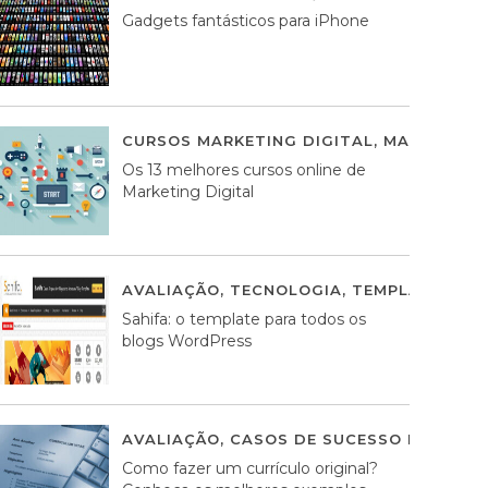
Gadgets fantásticos para iPhone
CURSOS MARKETING DIGITAL
,
MARKETING 
Os 13 melhores cursos online de
Marketing Digital
AVALIAÇÃO
,
TECNOLOGIA
,
TEMPLATES WO
Sahifa: o template para todos os
blogs WordPress
AVALIAÇÃO
,
CASOS DE SUCESSO DE ESTRA
Como fazer um currículo original?