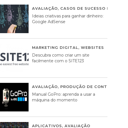
AVALIAÇÃO
,
CASOS DE SUCESSO DE ESTRA
Ideias criativas para ganhar dinheiro:
Google AdSense
MARKETING DIGITAL
,
WEBSITES
05 AGOS
Descubra como criar um site
facilmente com o SITE123
AVALIAÇÃO
,
PRODUÇÃO DE CONTEÚDOS M
Manual GoPro: aprenda a usar a
máquina do momento
APLICATIVOS
,
AVALIAÇÃO
25 MARÇO, 201