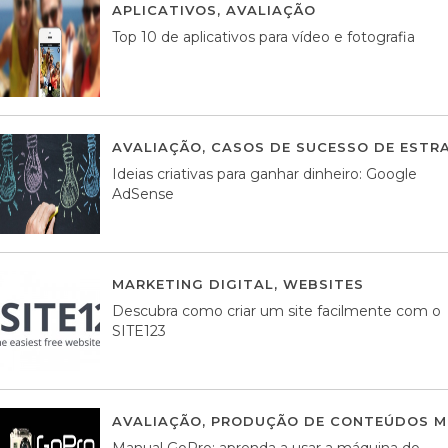
APLICATIVOS
,
AVALIAÇÃO
23 MARÇO, 201
Top 10 de aplicativos para vídeo e fotografia
AVALIAÇÃO
,
CASOS DE SUCESSO DE ESTRA
Ideias criativas para ganhar dinheiro: Google
AdSense
MARKETING DIGITAL
,
WEBSITES
05 AGOS
Descubra como criar um site facilmente com o
SITE123
AVALIAÇÃO
,
PRODUÇÃO DE CONTEÚDOS M
Manual GoPro: aprenda a usar a máquina do