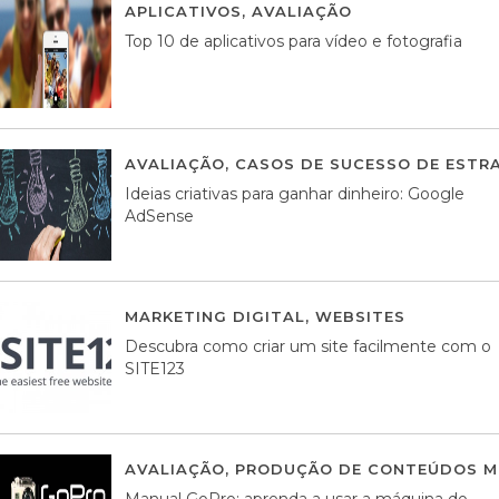
APLICATIVOS
,
AVALIAÇÃO
23 MARÇO, 201
Top 10 de aplicativos para vídeo e fotografia
AVALIAÇÃO
,
CASOS DE SUCESSO DE ESTRA
Ideias criativas para ganhar dinheiro: Google
AdSense
MARKETING DIGITAL
,
WEBSITES
05 AGOS
Descubra como criar um site facilmente com o
SITE123
AVALIAÇÃO
,
PRODUÇÃO DE CONTEÚDOS M
Manual GoPro: aprenda a usar a máquina do