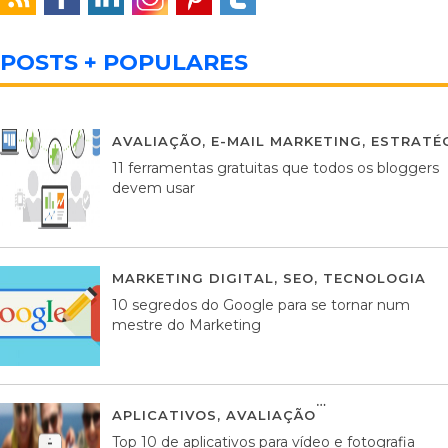
POSTS + POPULARES
AVALIAÇÃO
,
E-MAIL MARKETING
,
ESTRATÉG
11 ferramentas gratuitas que todos os bloggers
devem usar
MARKETING DIGITAL
,
SEO
,
TECNOLOGIA
2
10 segredos do Google para se tornar num
mestre do Marketing
APLICATIVOS
,
AVALIAÇÃO
23 MARÇO, 201
Top 10 de aplicativos para vídeo e fotografia