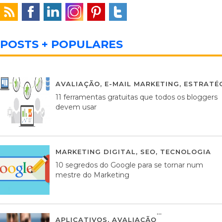
POSTS + POPULARES
AVALIAÇÃO
,
E-MAIL MARKETING
,
ESTRATÉG
11 ferramentas gratuitas que todos os bloggers
devem usar
MARKETING DIGITAL
,
SEO
,
TECNOLOGIA
2
10 segredos do Google para se tornar num
mestre do Marketing
APLICATIVOS
,
AVALIAÇÃO
23 MARÇO, 201