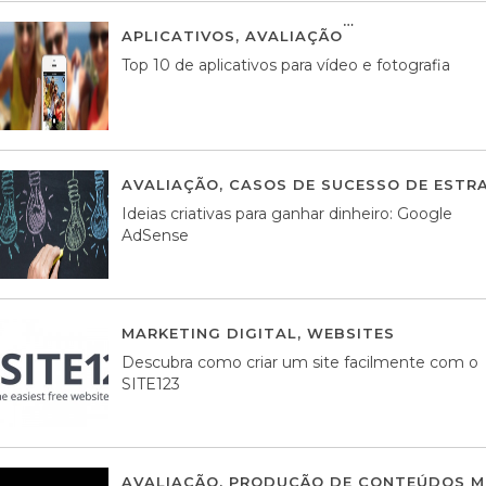
APLICATIVOS
,
AVALIAÇÃO
23 MARÇO, 201
Top 10 de aplicativos para vídeo e fotografia
AVALIAÇÃO
,
CASOS DE SUCESSO DE ESTRA
Ideias criativas para ganhar dinheiro: Google
AdSense
MARKETING DIGITAL
,
WEBSITES
05 AGOS
Descubra como criar um site facilmente com o
SITE123
AVALIAÇÃO
,
PRODUÇÃO DE CONTEÚDOS M