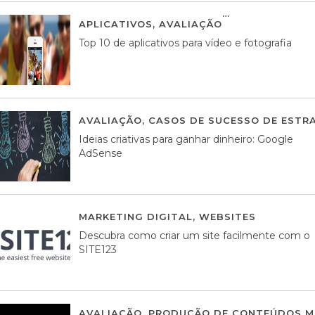
APLICATIVOS
,
AVALIAÇÃO
23 MARÇO, 201
Top 10 de aplicativos para vídeo e fotografia
AVALIAÇÃO
,
CASOS DE SUCESSO DE ESTRA
Ideias criativas para ganhar dinheiro: Google
AdSense
MARKETING DIGITAL
,
WEBSITES
05 AGOS
Descubra como criar um site facilmente com o
SITE123
AVALIAÇÃO
,
PRODUÇÃO DE CONTEÚDOS M