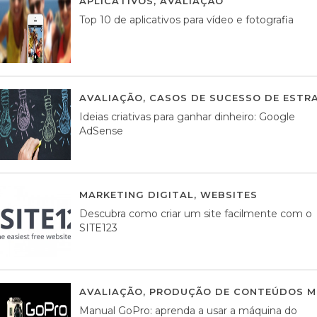
APLICATIVOS
,
AVALIAÇÃO
23 MARÇO, 201
Top 10 de aplicativos para vídeo e fotografia
AVALIAÇÃO
,
CASOS DE SUCESSO DE ESTRA
Ideias criativas para ganhar dinheiro: Google
AdSense
MARKETING DIGITAL
,
WEBSITES
05 AGOS
Descubra como criar um site facilmente com o
SITE123
AVALIAÇÃO
,
PRODUÇÃO DE CONTEÚDOS M
Manual GoPro: aprenda a usar a máquina do