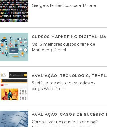
Gadgets fantásticos para iPhone
CURSOS MARKETING DIGITAL
,
MARKETING 
Os 13 melhores cursos online de
Marketing Digital
AVALIAÇÃO
,
TECNOLOGIA
,
TEMPLATES WO
Sahifa: o template para todos os
blogs WordPress
AVALIAÇÃO
,
CASOS DE SUCESSO DE ESTRA
Como fazer um currículo original?