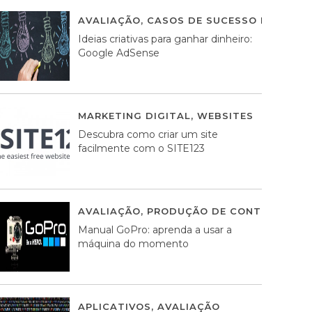
AVALIAÇÃO
,
CASOS DE SUCESSO DE ESTRA
Ideias criativas para ganhar dinheiro:
Google AdSense
MARKETING DIGITAL
,
WEBSITES
05 AGOS
Descubra como criar um site
facilmente com o SITE123
AVALIAÇÃO
,
PRODUÇÃO DE CONTEÚDOS M
Manual GoPro: aprenda a usar a
máquina do momento
APLICATIVOS
,
AVALIAÇÃO
25 MARÇO, 201