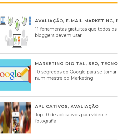
AVALIAÇÃO
,
E-MAIL MARKETING
,
ESTRATÉG
11 ferramentas gratuitas que todos os
bloggers devem usar
MARKETING DIGITAL
,
SEO
,
TECNOLOGIA
2
10 segredos do Google para se tornar
num mestre do Marketing
APLICATIVOS
,
AVALIAÇÃO
23 MARÇO, 201
Top 10 de aplicativos para vídeo e
fotografia