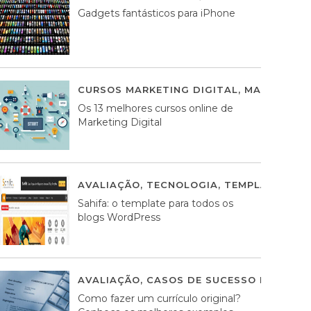
Gadgets fantásticos para iPhone
CURSOS MARKETING DIGITAL
,
MARKETING 
Os 13 melhores cursos online de
Marketing Digital
AVALIAÇÃO
,
TECNOLOGIA
,
TEMPLATES WO
Sahifa: o template para todos os
blogs WordPress
AVALIAÇÃO
,
CASOS DE SUCESSO DE ESTRA
Como fazer um currículo original?