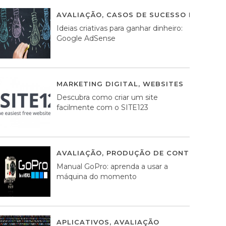
AVALIAÇÃO
,
CASOS DE SUCESSO DE ESTRA
Ideias criativas para ganhar dinheiro:
Google AdSense
MARKETING DIGITAL
,
WEBSITES
05 AGOS
Descubra como criar um site
facilmente com o SITE123
AVALIAÇÃO
,
PRODUÇÃO DE CONTEÚDOS M
Manual GoPro: aprenda a usar a
máquina do momento
APLICATIVOS
,
AVALIAÇÃO
25 MARÇO, 201