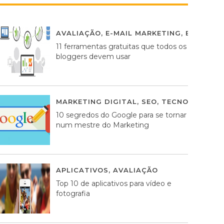
AVALIAÇÃO
,
E-MAIL MARKETING
,
ESTRATÉG
11 ferramentas gratuitas que todos os
bloggers devem usar
MARKETING DIGITAL
,
SEO
,
TECNOLOGIA
2
10 segredos do Google para se tornar
num mestre do Marketing
APLICATIVOS
,
AVALIAÇÃO
23 MARÇO, 201
Top 10 de aplicativos para vídeo e
fotografia