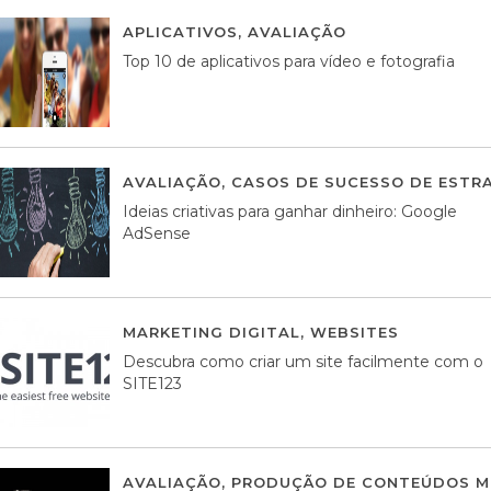
APLICATIVOS
,
AVALIAÇÃO
23 MARÇO, 201
Top 10 de aplicativos para vídeo e fotografia
AVALIAÇÃO
,
CASOS DE SUCESSO DE ESTRA
Ideias criativas para ganhar dinheiro: Google
AdSense
MARKETING DIGITAL
,
WEBSITES
05 AGOS
Descubra como criar um site facilmente com o
SITE123
AVALIAÇÃO
,
PRODUÇÃO DE CONTEÚDOS M