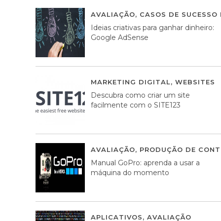
AVALIAÇÃO
,
CASOS DE SUCESSO 
Ideias criativas para ganhar dinheiro:
Google AdSense
MARKETING DIGITAL
,
WEBSITES
Descubra como criar um site
facilmente com o SITE123
AVALIAÇÃO
,
PRODUÇÃO DE CONT
Manual GoPro: aprenda a usar a
máquina do momento
APLICATIVOS
,
AVALIAÇÃO
25 MA