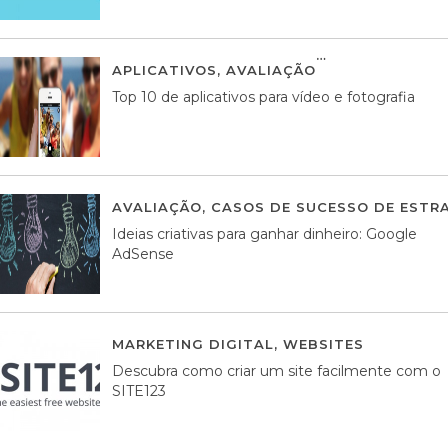
APLICATIVOS
,
AVALIAÇÃO
23 MARÇO, 201
Top 10 de aplicativos para vídeo e fotografia
AVALIAÇÃO
,
CASOS DE SUCESSO DE ESTRA
Ideias criativas para ganhar dinheiro: Google
AdSense
MARKETING DIGITAL
,
WEBSITES
05 AGOS
Descubra como criar um site facilmente com o
SITE123