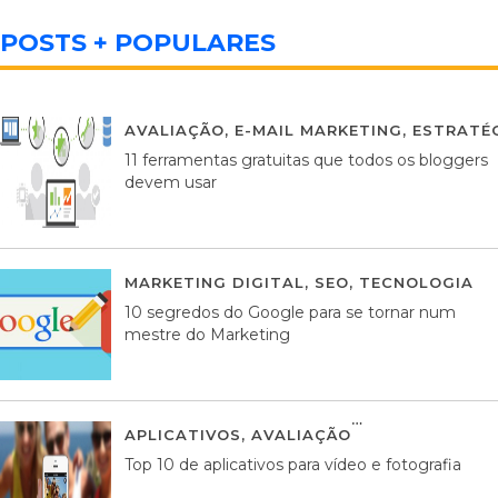
POSTS + POPULARES
AVALIAÇÃO
,
E-MAIL MARKETING
,
ESTRATÉG
11 ferramentas gratuitas que todos os bloggers
devem usar
MARKETING DIGITAL
,
SEO
,
TECNOLOGIA
2
10 segredos do Google para se tornar num
mestre do Marketing
APLICATIVOS
,
AVALIAÇÃO
23 MARÇO, 201
Top 10 de aplicativos para vídeo e fotografia