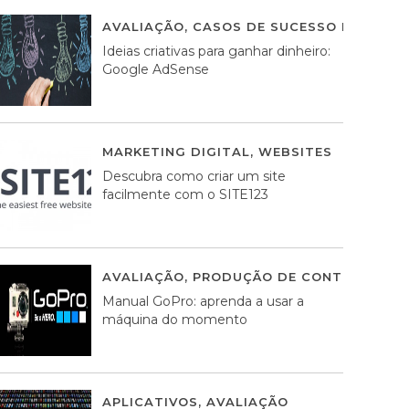
AVALIAÇÃO
,
CASOS DE SUCESSO DE ESTRA
Ideias criativas para ganhar dinheiro:
Google AdSense
MARKETING DIGITAL
,
WEBSITES
05 AGOS
Descubra como criar um site
facilmente com o SITE123
AVALIAÇÃO
,
PRODUÇÃO DE CONTEÚDOS M
Manual GoPro: aprenda a usar a
máquina do momento
APLICATIVOS
,
AVALIAÇÃO
25 MARÇO, 201