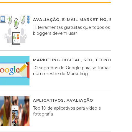
AVALIAÇÃO
,
E-MAIL MARKETING
,
ESTRATÉG
11 ferramentas gratuitas que todos os
bloggers devem usar
MARKETING DIGITAL
,
SEO
,
TECNOLOGIA
2
10 segredos do Google para se tornar
num mestre do Marketing
APLICATIVOS
,
AVALIAÇÃO
23 MARÇO, 201
Top 10 de aplicativos para vídeo e
fotografia