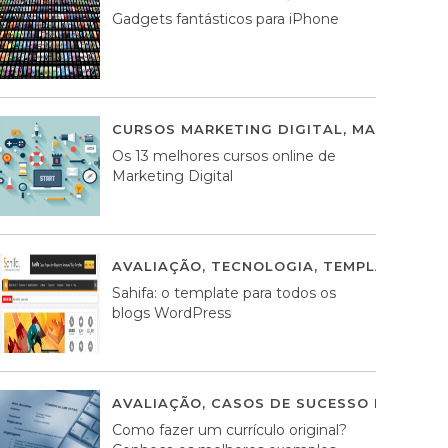
Gadgets fantásticos para iPhone
CURSOS MARKETING DIGITAL
,
MARKETING 
Os 13 melhores cursos online de
Marketing Digital
AVALIAÇÃO
,
TECNOLOGIA
,
TEMPLATES WO
Sahifa: o template para todos os
blogs WordPress
AVALIAÇÃO
,
CASOS DE SUCESSO DE ESTRA
Como fazer um currículo original?