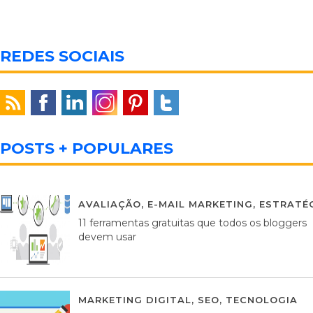
REDES SOCIAIS
POSTS + POPULARES
AVALIAÇÃO
,
E-MAIL MARKETING
,
ESTRATÉG
11 ferramentas gratuitas que todos os bloggers
devem usar
MARKETING DIGITAL
,
SEO
,
TECNOLOGIA
2