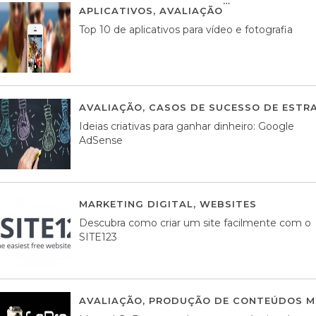
APLICATIVOS
,
AVALIAÇÃO
23 MARÇO, 201
Top 10 de aplicativos para vídeo e fotografia
AVALIAÇÃO
,
CASOS DE SUCESSO DE ESTRA
Ideias criativas para ganhar dinheiro: Google
AdSense
MARKETING DIGITAL
,
WEBSITES
05 AGOS
Descubra como criar um site facilmente com o
SITE123
AVALIAÇÃO
,
PRODUÇÃO DE CONTEÚDOS M