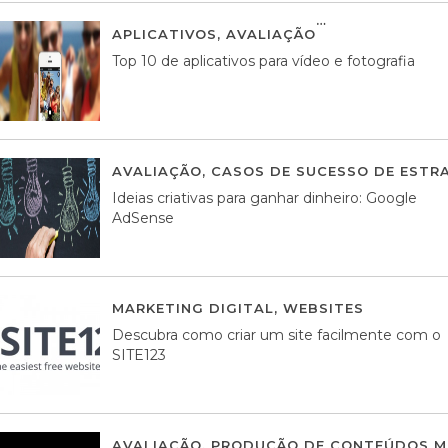
APLICATIVOS
,
AVALIAÇÃO
23 MARÇO, 201
Top 10 de aplicativos para vídeo e fotografia
AVALIAÇÃO
,
CASOS DE SUCESSO DE ESTRA
Ideias criativas para ganhar dinheiro: Google
AdSense
MARKETING DIGITAL
,
WEBSITES
05 AGOS
Descubra como criar um site facilmente com o
SITE123
AVALIAÇÃO
,
PRODUÇÃO DE CONTEÚDOS M