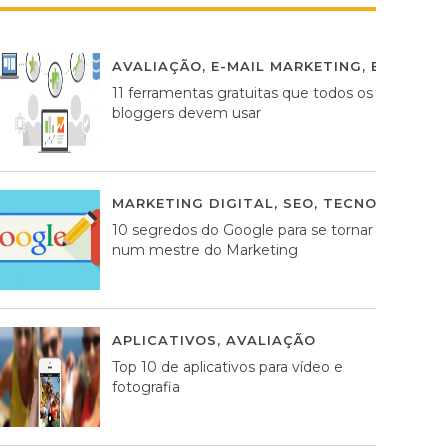
AVALIAÇÃO
,
E-MAIL MARKETING
,
ESTRATÉG
11 ferramentas gratuitas que todos os
bloggers devem usar
MARKETING DIGITAL
,
SEO
,
TECNOLOGIA
2
10 segredos do Google para se tornar
num mestre do Marketing
APLICATIVOS
,
AVALIAÇÃO
23 MARÇO, 201
Top 10 de aplicativos para vídeo e
fotografia