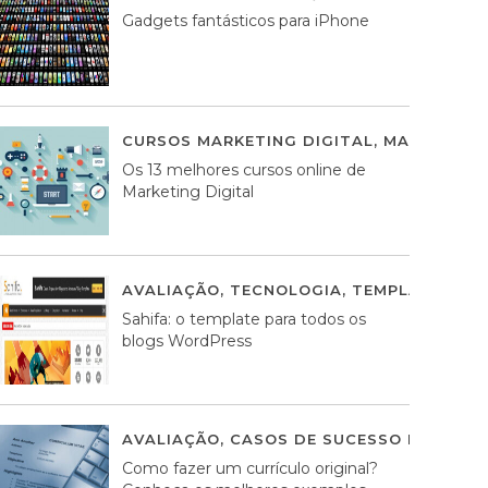
Gadgets fantásticos para iPhone
CURSOS MARKETING DIGITAL
,
MARKETING 
Os 13 melhores cursos online de
Marketing Digital
AVALIAÇÃO
,
TECNOLOGIA
,
TEMPLATES WO
Sahifa: o template para todos os
blogs WordPress
AVALIAÇÃO
,
CASOS DE SUCESSO DE ESTRA
Como fazer um currículo original?