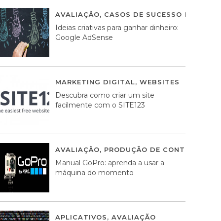
AVALIAÇÃO
,
CASOS DE SUCESSO DE ESTRA
Ideias criativas para ganhar dinheiro:
Google AdSense
MARKETING DIGITAL
,
WEBSITES
05 AGOS
Descubra como criar um site
facilmente com o SITE123
AVALIAÇÃO
,
PRODUÇÃO DE CONTEÚDOS M
Manual GoPro: aprenda a usar a
máquina do momento
APLICATIVOS
,
AVALIAÇÃO
25 MARÇO, 201