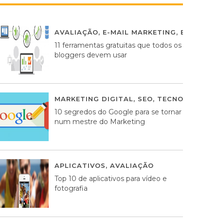
AVALIAÇÃO
,
E-MAIL MARKETING
,
ESTRATÉG
11 ferramentas gratuitas que todos os
bloggers devem usar
MARKETING DIGITAL
,
SEO
,
TECNOLOGIA
2
10 segredos do Google para se tornar
num mestre do Marketing
APLICATIVOS
,
AVALIAÇÃO
23 MARÇO, 201
Top 10 de aplicativos para vídeo e
fotografia