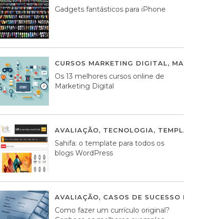
Gadgets fantásticos para iPhone
CURSOS MARKETING DIGITAL
,
MARKETING 
Os 13 melhores cursos online de
Marketing Digital
AVALIAÇÃO
,
TECNOLOGIA
,
TEMPLATES WO
Sahifa: o template para todos os
blogs WordPress
AVALIAÇÃO
,
CASOS DE SUCESSO DE ESTRA
Como fazer um currículo original?