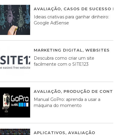
AVALIAÇÃO
,
CASOS DE SUCESSO DE ESTRA
Ideias criativas para ganhar dinheiro:
Google AdSense
MARKETING DIGITAL
,
WEBSITES
05 AGOS
Descubra como criar um site
facilmente com o SITE123
AVALIAÇÃO
,
PRODUÇÃO DE CONTEÚDOS M
Manual GoPro: aprenda a usar a
máquina do momento
APLICATIVOS
,
AVALIAÇÃO
25 MARÇO, 201