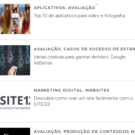
APLICATIVOS
,
AVALIAÇÃO
23 MARÇO, 201
Top 10 de aplicativos para vídeo e fotografia
AVALIAÇÃO
,
CASOS DE SUCESSO DE ESTRA
Ideias criativas para ganhar dinheiro: Google
AdSense
MARKETING DIGITAL
,
WEBSITES
05 AGOS
Descubra como criar um site facilmente com o
SITE123
AVALIAÇÃO
,
PRODUÇÃO DE CONTEÚDOS M