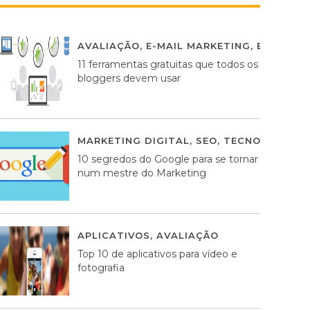
AVALIAÇÃO
,
E-MAIL MARKETING
,
ESTRATÉG
11 ferramentas gratuitas que todos os
bloggers devem usar
MARKETING DIGITAL
,
SEO
,
TECNOLOGIA
2
10 segredos do Google para se tornar
num mestre do Marketing
APLICATIVOS
,
AVALIAÇÃO
23 MARÇO, 201
Top 10 de aplicativos para vídeo e
fotografia