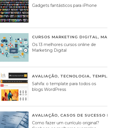
Gadgets fantásticos para iPhone
CURSOS MARKETING DIGITAL
,
MARKETING 
Os 13 melhores cursos online de
Marketing Digital
AVALIAÇÃO
,
TECNOLOGIA
,
TEMPLATES WO
Sahifa: o template para todos os
blogs WordPress
AVALIAÇÃO
,
CASOS DE SUCESSO DE ESTRA
Como fazer um currículo original?