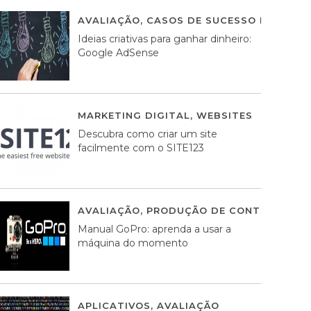
AVALIAÇÃO
,
CASOS DE SUCESSO DE ESTRA
Ideias criativas para ganhar dinheiro:
Google AdSense
MARKETING DIGITAL
,
WEBSITES
05 AGOS
Descubra como criar um site
facilmente com o SITE123
AVALIAÇÃO
,
PRODUÇÃO DE CONTEÚDOS M
Manual GoPro: aprenda a usar a
máquina do momento
APLICATIVOS
,
AVALIAÇÃO
25 MARÇO, 201