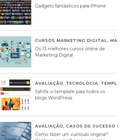
Gadgets fantásticos para iPhone
CURSOS MARKETING DIGITAL
,
MARKETING 
Os 13 melhores cursos online de
Marketing Digital
AVALIAÇÃO
,
TECNOLOGIA
,
TEMPLATES WO
Sahifa: o template para todos os
blogs WordPress
AVALIAÇÃO
,
CASOS DE SUCESSO DE ESTRA
Como fazer um currículo original?