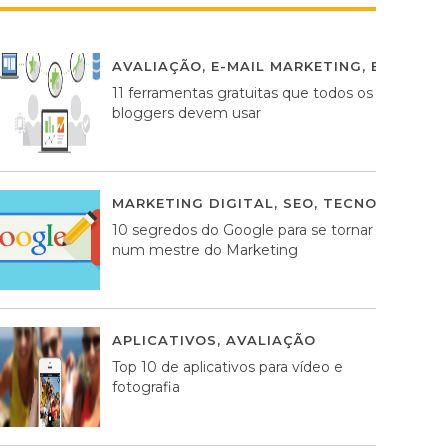
AVALIAÇÃO
,
E-MAIL MARKETING
,
ESTRATÉG
11 ferramentas gratuitas que todos os
bloggers devem usar
MARKETING DIGITAL
,
SEO
,
TECNOLOGIA
2
10 segredos do Google para se tornar
num mestre do Marketing
APLICATIVOS
,
AVALIAÇÃO
23 MARÇO, 201
Top 10 de aplicativos para vídeo e
fotografia