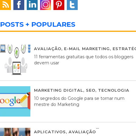
POSTS + POPULARES
AVALIAÇÃO
,
E-MAIL MARKETING
,
ESTRATÉG
11 ferramentas gratuitas que todos os bloggers
devem usar
MARKETING DIGITAL
,
SEO
,
TECNOLOGIA
2
10 segredos do Google para se tornar num
mestre do Marketing
APLICATIVOS
,
AVALIAÇÃO
23 MARÇO, 201