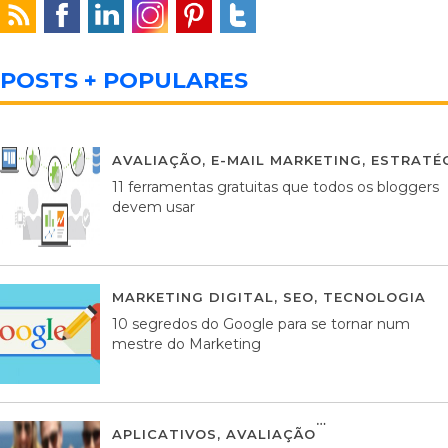
POSTS + POPULARES
AVALIAÇÃO
,
E-MAIL MARKETING
,
ESTRATÉG
11 ferramentas gratuitas que todos os bloggers
devem usar
MARKETING DIGITAL
,
SEO
,
TECNOLOGIA
2
10 segredos do Google para se tornar num
mestre do Marketing
APLICATIVOS
,
AVALIAÇÃO
23 MARÇO, 201