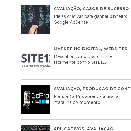
AVALIAÇÃO
,
CASOS DE SUCESSO 
Ideias criativas para ganhar dinheiro:
Google AdSense
MARKETING DIGITAL
,
WEBSITES
Descubra como criar um site
facilmente com o SITE123
AVALIAÇÃO
,
PRODUÇÃO DE CONT
Manual GoPro: aprenda a usar a
máquina do momento
APLICATIVOS
,
AVALIAÇÃO
25 MA