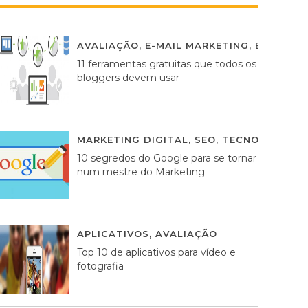
AVALIAÇÃO
,
E-MAIL MARKETING
,
ESTRATÉG
11 ferramentas gratuitas que todos os
bloggers devem usar
MARKETING DIGITAL
,
SEO
,
TECNOLOGIA
2
10 segredos do Google para se tornar
num mestre do Marketing
APLICATIVOS
,
AVALIAÇÃO
23 MARÇO, 201
Top 10 de aplicativos para vídeo e
fotografia