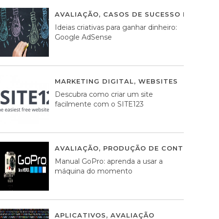
AVALIAÇÃO
,
CASOS DE SUCESSO DE ESTRA
Ideias criativas para ganhar dinheiro:
Google AdSense
MARKETING DIGITAL
,
WEBSITES
05 AGOS
Descubra como criar um site
facilmente com o SITE123
AVALIAÇÃO
,
PRODUÇÃO DE CONTEÚDOS M
Manual GoPro: aprenda a usar a
máquina do momento
APLICATIVOS
,
AVALIAÇÃO
25 MARÇO, 201