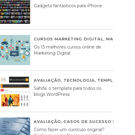
Gadgets fantásticos para iPhone
CURSOS MARKETING DIGITAL
,
MARKETING 
Os 13 melhores cursos online de
Marketing Digital
AVALIAÇÃO
,
TECNOLOGIA
,
TEMPLATES WO
Sahifa: o template para todos os
blogs WordPress
AVALIAÇÃO
,
CASOS DE SUCESSO DE ESTRA
Como fazer um currículo original?