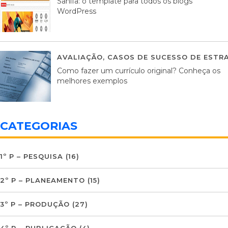
Sahifa: o template para todos os blogs
WordPress
AVALIAÇÃO
,
CASOS DE SUCESSO DE ESTRA
Como fazer um currículo original? Conheça os
melhores exemplos
CATEGORIAS
1º P – PESQUISA
(16)
2º P – PLANEAMENTO
(15)
3º P – PRODUÇÃO
(27)
4º P – PUBLICAÇÃO
(4)