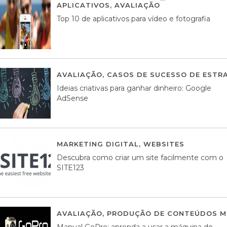
APLICATIVOS
,
AVALIAÇÃO
23 MARÇO, 201
Top 10 de aplicativos para vídeo e fotografia
AVALIAÇÃO
,
CASOS DE SUCESSO DE ESTRA
Ideias criativas para ganhar dinheiro: Google
AdSense
MARKETING DIGITAL
,
WEBSITES
05 AGOS
Descubra como criar um site facilmente com o
SITE123
AVALIAÇÃO
,
PRODUÇÃO DE CONTEÚDOS M
Manual GoPro: aprenda a usar a máquina do