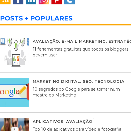
POSTS + POPULARES
AVALIAÇÃO
,
E-MAIL MARKETING
,
ESTRATÉG
11 ferramentas gratuitas que todos os bloggers
devem usar
MARKETING DIGITAL
,
SEO
,
TECNOLOGIA
2
10 segredos do Google para se tornar num
mestre do Marketing
APLICATIVOS
,
AVALIAÇÃO
23 MARÇO, 201
Top 10 de aplicativos para vídeo e fotografia