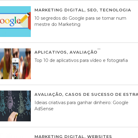
MARKETING DIGITAL
,
SEO
,
TECNOLOGIA
2
10 segredos do Google para se tornar num
mestre do Marketing
APLICATIVOS
,
AVALIAÇÃO
23 MARÇO, 201
Top 10 de aplicativos para vídeo e fotografia
AVALIAÇÃO
,
CASOS DE SUCESSO DE ESTRA
Ideias criativas para ganhar dinheiro: Google
AdSense
MARKETING DIGITAL
,
WEBSITES
05 AGOS