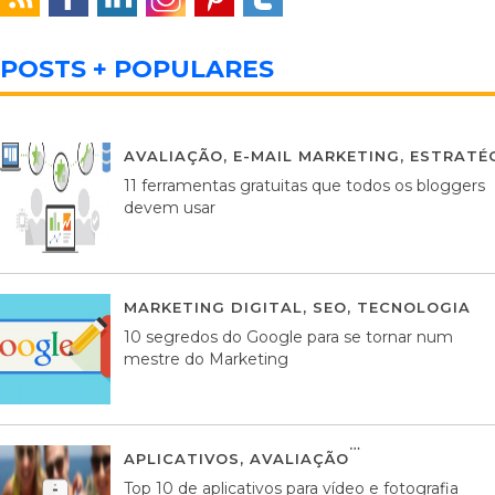
POSTS + POPULARES
AVALIAÇÃO
,
E-MAIL MARKETING
,
ESTRATÉG
11 ferramentas gratuitas que todos os bloggers
devem usar
MARKETING DIGITAL
,
SEO
,
TECNOLOGIA
2
10 segredos do Google para se tornar num
mestre do Marketing
APLICATIVOS
,
AVALIAÇÃO
23 MARÇO, 201
Top 10 de aplicativos para vídeo e fotografia