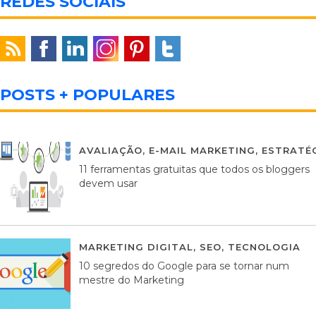
REDES SOCIAIS
POSTS + POPULARES
AVALIAÇÃO
,
E-MAIL MARKETING
,
ESTRATÉG
11 ferramentas gratuitas que todos os bloggers
devem usar
MARKETING DIGITAL
,
SEO
,
TECNOLOGIA
2
10 segredos do Google para se tornar num
mestre do Marketing