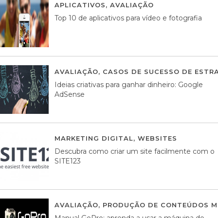
APLICATIVOS
,
AVALIAÇÃO
23 MARÇO, 201
Top 10 de aplicativos para vídeo e fotografia
AVALIAÇÃO
,
CASOS DE SUCESSO DE ESTRA
Ideias criativas para ganhar dinheiro: Google
AdSense
MARKETING DIGITAL
,
WEBSITES
05 AGOS
Descubra como criar um site facilmente com o
SITE123
AVALIAÇÃO
,
PRODUÇÃO DE CONTEÚDOS M
Manual GoPro: aprenda a usar a máquina do