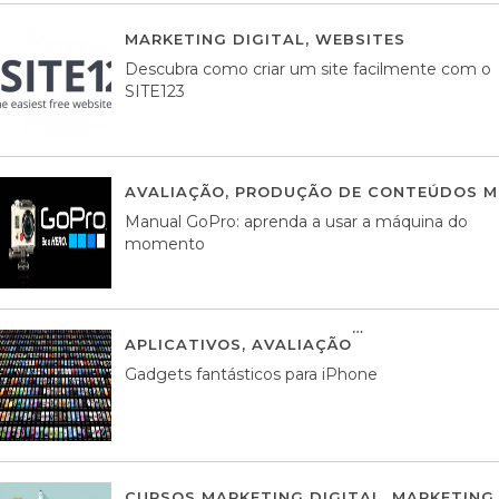
MARKETING DIGITAL
,
WEBSITES
05 AGOS
Descubra como criar um site facilmente com o
SITE123
AVALIAÇÃO
,
PRODUÇÃO DE CONTEÚDOS M
Manual GoPro: aprenda a usar a máquina do
momento
APLICATIVOS
,
AVALIAÇÃO
25 MARÇO, 201
Gadgets fantásticos para iPhone
CURSOS MARKETING DIGITAL
,
MARKETING 