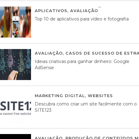
APLICATIVOS
,
AVALIAÇÃO
23 MARÇO, 201
Top 10 de aplicativos para vídeo e fotografia
AVALIAÇÃO
,
CASOS DE SUCESSO DE ESTRA
Ideias criativas para ganhar dinheiro: Google
AdSense
MARKETING DIGITAL
,
WEBSITES
05 AGOS
Descubra como criar um site facilmente com o
SITE123
AVALIAÇÃO
,
PRODUÇÃO DE CONTEÚDOS M