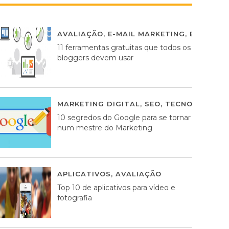
AVALIAÇÃO
,
E-MAIL MARKETING
,
ESTRATÉG
11 ferramentas gratuitas que todos os
bloggers devem usar
MARKETING DIGITAL
,
SEO
,
TECNOLOGIA
2
10 segredos do Google para se tornar
num mestre do Marketing
APLICATIVOS
,
AVALIAÇÃO
23 MARÇO, 201
Top 10 de aplicativos para vídeo e
fotografia