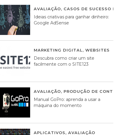
AVALIAÇÃO
,
CASOS DE SUCESSO DE ESTRA
Ideias criativas para ganhar dinheiro:
Google AdSense
MARKETING DIGITAL
,
WEBSITES
05 AGOS
Descubra como criar um site
facilmente com o SITE123
AVALIAÇÃO
,
PRODUÇÃO DE CONTEÚDOS M
Manual GoPro: aprenda a usar a
máquina do momento
APLICATIVOS
,
AVALIAÇÃO
25 MARÇO, 201