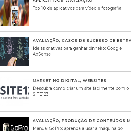
APLICATIVOS
,
AVALIAÇÃO
23 MARÇO, 201
Top 10 de aplicativos para vídeo e fotografia
AVALIAÇÃO
,
CASOS DE SUCESSO DE ESTRA
Ideias criativas para ganhar dinheiro: Google
AdSense
MARKETING DIGITAL
,
WEBSITES
05 AGOS
Descubra como criar um site facilmente com o
SITE123
AVALIAÇÃO
,
PRODUÇÃO DE CONTEÚDOS M
Manual GoPro: aprenda a usar a máquina do