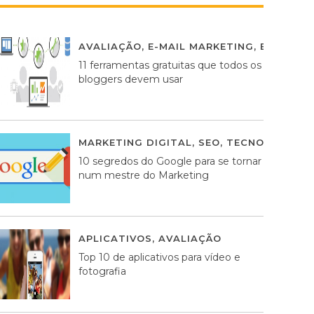
AVALIAÇÃO
,
E-MAIL MARKETING
,
ESTRATÉG
11 ferramentas gratuitas que todos os
bloggers devem usar
MARKETING DIGITAL
,
SEO
,
TECNOLOGIA
2
10 segredos do Google para se tornar
num mestre do Marketing
APLICATIVOS
,
AVALIAÇÃO
23 MARÇO, 201
Top 10 de aplicativos para vídeo e
fotografia