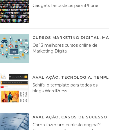
Gadgets fantásticos para iPhone
CURSOS MARKETING DIGITAL
,
MARKETING 
Os 13 melhores cursos online de
Marketing Digital
AVALIAÇÃO
,
TECNOLOGIA
,
TEMPLATES WO
Sahifa: o template para todos os
blogs WordPress
AVALIAÇÃO
,
CASOS DE SUCESSO DE ESTRA
Como fazer um currículo original?