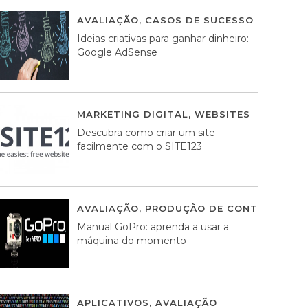
AVALIAÇÃO
,
CASOS DE SUCESSO DE ESTRA
Ideias criativas para ganhar dinheiro:
Google AdSense
MARKETING DIGITAL
,
WEBSITES
05 AGOS
Descubra como criar um site
facilmente com o SITE123
AVALIAÇÃO
,
PRODUÇÃO DE CONTEÚDOS M
Manual GoPro: aprenda a usar a
máquina do momento
APLICATIVOS
,
AVALIAÇÃO
25 MARÇO, 201