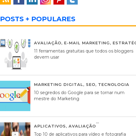
POSTS + POPULARES
AVALIAÇÃO
,
E-MAIL MARKETING
,
ESTRATÉG
11 ferramentas gratuitas que todos os bloggers
devem usar
MARKETING DIGITAL
,
SEO
,
TECNOLOGIA
2
10 segredos do Google para se tornar num
mestre do Marketing
APLICATIVOS
,
AVALIAÇÃO
23 MARÇO, 201
Top 10 de aplicativos para vídeo e fotografia