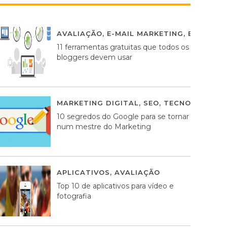
AVALIAÇÃO
,
E-MAIL MARKETING
,
ESTRATÉG
11 ferramentas gratuitas que todos os
bloggers devem usar
MARKETING DIGITAL
,
SEO
,
TECNOLOGIA
2
10 segredos do Google para se tornar
num mestre do Marketing
APLICATIVOS
,
AVALIAÇÃO
23 MARÇO, 201
Top 10 de aplicativos para vídeo e
fotografia