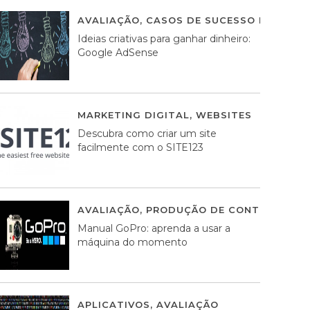
AVALIAÇÃO
,
CASOS DE SUCESSO DE ESTRA
Ideias criativas para ganhar dinheiro:
Google AdSense
MARKETING DIGITAL
,
WEBSITES
05 AGOS
Descubra como criar um site
facilmente com o SITE123
AVALIAÇÃO
,
PRODUÇÃO DE CONTEÚDOS M
Manual GoPro: aprenda a usar a
máquina do momento
APLICATIVOS
,
AVALIAÇÃO
25 MARÇO, 201