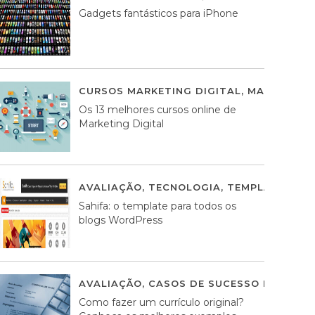
Gadgets fantásticos para iPhone
CURSOS MARKETING DIGITAL
,
MARKETING 
Os 13 melhores cursos online de
Marketing Digital
AVALIAÇÃO
,
TECNOLOGIA
,
TEMPLATES WO
Sahifa: o template para todos os
blogs WordPress
AVALIAÇÃO
,
CASOS DE SUCESSO DE ESTRA
Como fazer um currículo original?