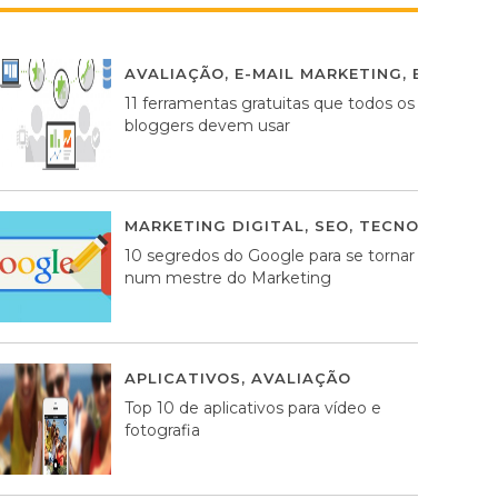
AVALIAÇÃO
,
E-MAIL MARKETING
,
ESTRATÉG
11 ferramentas gratuitas que todos os
bloggers devem usar
MARKETING DIGITAL
,
SEO
,
TECNOLOGIA
2
10 segredos do Google para se tornar
num mestre do Marketing
APLICATIVOS
,
AVALIAÇÃO
23 MARÇO, 201
Top 10 de aplicativos para vídeo e
fotografia