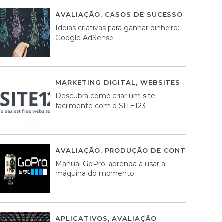
AVALIAÇÃO
,
CASOS DE SUCESSO DE ESTRA
Ideias criativas para ganhar dinheiro:
Google AdSense
MARKETING DIGITAL
,
WEBSITES
05 AGOS
Descubra como criar um site
facilmente com o SITE123
AVALIAÇÃO
,
PRODUÇÃO DE CONTEÚDOS M
Manual GoPro: aprenda a usar a
máquina do momento
APLICATIVOS
,
AVALIAÇÃO
25 MARÇO, 201