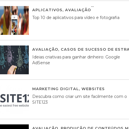
APLICATIVOS
,
AVALIAÇÃO
23 MARÇO, 201
Top 10 de aplicativos para vídeo e fotografia
AVALIAÇÃO
,
CASOS DE SUCESSO DE ESTRA
Ideias criativas para ganhar dinheiro: Google
AdSense
MARKETING DIGITAL
,
WEBSITES
05 AGOS
Descubra como criar um site facilmente com o
SITE123
AVALIAÇÃO
,
PRODUÇÃO DE CONTEÚDOS M